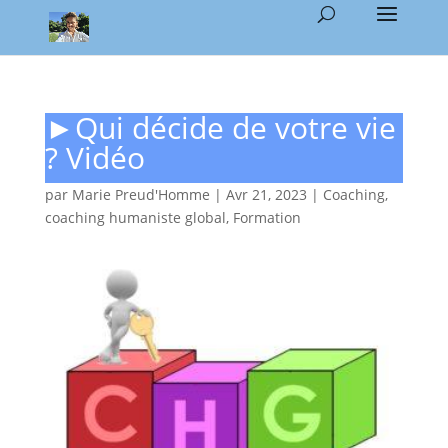
►Qui décide de votre vie
? Vidéo
par
Marie Preud'Homme
|
Avr 21, 2023
|
Coaching
,
coaching humaniste global
,
Formation