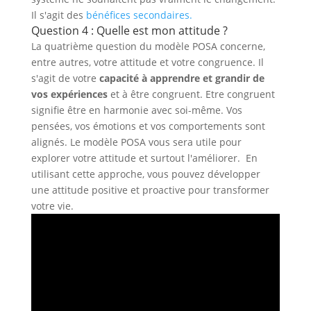
Il s'agit des
bénéfices secondaires.
Question 4 : Quelle est mon attitude ?
La quatrième question du modèle POSA concerne,
entre autres, votre attitude et votre congruence. Il
s'agit de votre
capacité à apprendre et grandir de
vos expériences
et à être congruent. Etre congruent
signifie être en harmonie avec soi-même. Vos
pensées, vos émotions et vos comportements sont
alignés. Le modèle POSA vous sera utile pour
explorer votre attitude et surtout l'améliorer. En
utilisant cette approche, vous pouvez développer
une attitude positive et proactive pour transformer
votre vie.