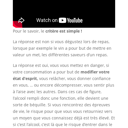
Pour le savoir, le
critère est simple !
La réponse est non si vous dégustez lors de repas,
lorsque par exemple le vin a pour but de mettre en
valeur un met, les différentes saveurs d’un repas.
La réponse est oui, vous vous mettez en danger, si
votre consommation a pour but de
modifier votre
état d’esprit,
vous relâcher, vous donner confiance
en vous, … ou encore décompresser, vous sentir plus
à l’aise avec les autres. Dans ces cas de figure,
l’alcool rempli donc une fonction, elle devient une
sorte de béquille. Si vous rencontrez des épreuves
de vie, le risque pour que vous vous retourniez vers
un moyen que vous connaissez déjà est très élevé. Et
si c’est l’alcool, c’est là que le risque d’entrer dans le