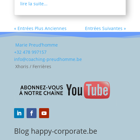
lire la suite...
« Entrées Plus Anciennes
Entrées Suivantes »
Marie Preud’homme
+32 478 997157
info@coaching-preudhomme.be
Xhoris / Ferrières
Blog happy-corporate.be