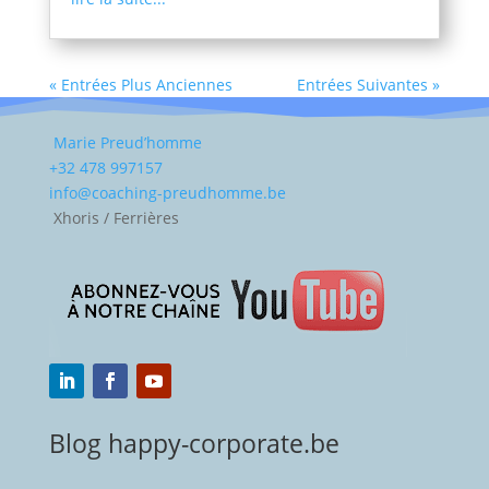
« Entrées Plus Anciennes
Entrées Suivantes »
Marie Preud’homme
+32 478 997157
info@coaching-preudhomme.be
Xhoris / Ferrières
Blog happy-corporate.be