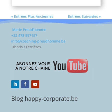
« Entrées Plus Anciennes
Entrées Suivantes »
Marie Preud’homme
+32 478 997157
info@coaching-preudhomme.be
Xhoris / Ferrières
Blog happy-corporate.be