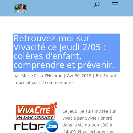
Retrouvez-moi sur
Vivacité ce jeudi 2/05 :
colères d’enfant,
comprendre et prévenir.
par
Marie Preud'Homme
|
Avr 30, 2013
|
Eft
,
Enfants
,
Information
|
2 commentaires
Ce jeudi, je suis invitée sur
Vivacié par Sylvie Honoré
dans la vie du bon côté à
14h00. Nous échangerons