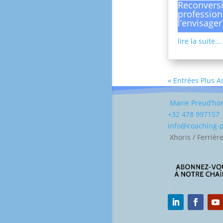
Reconvers
profession
l’envisager
lire la suite...
« Entrées Plus 
Marie Preud’h
+32 478 997157
info@coaching
Xhoris / Ferrièr