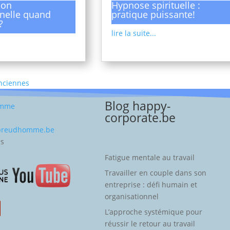
ion
Hypnose spirituelle :
nelle quand
pratique puissante!
?
lire la suite...
Anciennes
Blog happy-
omme
corporate.be
-preudhomme.be
es
Fatigue mentale au travail
Travailler en couple dans son
entreprise : défi humain et
organisationnel
L’approche systémique pour
réussir le retour au travail