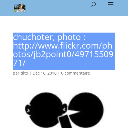
chuchoter, photo :
http://www.flickr.com/ph
otos/jb2point0/49715509
71/
par
tilto
|
Déc 16, 2010
|
0 commentaire