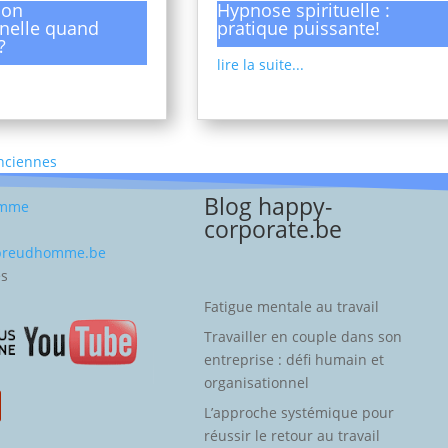
ion
Hypnose spirituelle :
nelle quand
pratique puissante!
?
lire la suite...
Anciennes
Blog happy-
omme
corporate.be
-preudhomme.be
es
Fatigue mentale au travail
Travailler en couple dans son
entreprise : défi humain et
organisationnel
L’approche systémique pour
réussir le retour au travail