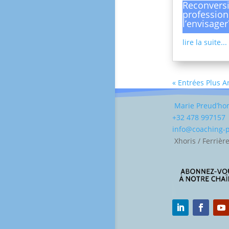
Reconvers
profession
l’envisager
lire la suite...
« Entrées Plus 
Marie Preud’h
+32 478 997157
info@coaching
Xhoris / Ferrièr