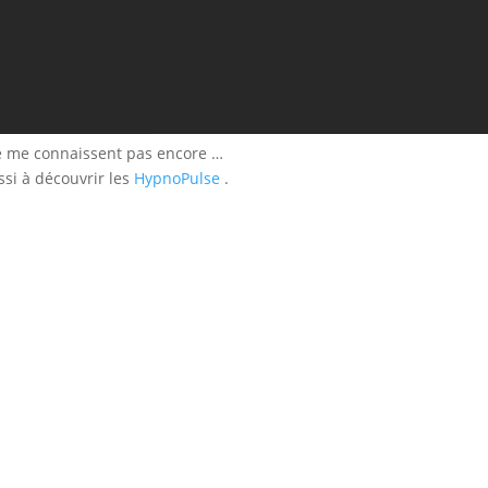
e me connaissent pas encore …
ssi à découvrir les
HypnoPulse
.