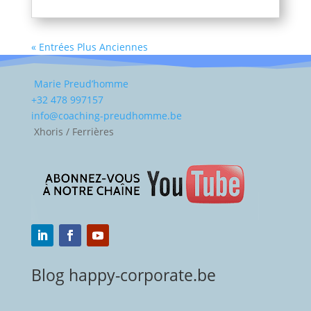
« Entrées Plus Anciennes
Marie Preud’homme
+32 478 997157
info@coaching-preudhomme.be
Xhoris / Ferrières
Blog happy-corporate.be