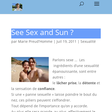
See Sex and Sun ?
par
Marie Preud'Homme
|
Juil 19, 2011
|
Sexualité
Parlons sexe … Les
ingrédients d’une sexualité
épanouissante, sont entre
autres :
le
lâcher prise
, la
détente
et
la sensation de
confiance
.
Si une « panne sexuelle » laisse poindre le bout du
nez, ces piliers peuvent s’effondrer.
Tout dépend de l’importance qu’on y accorde.
Au plus elle sera grande, au plus, effectivement le