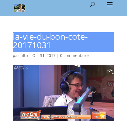
la-vie-du-bon-cote-
20171031
par
tilto
|
Oct 31, 2017
|
0 commentaire