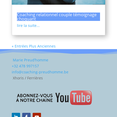
Coaching relationnel couple témoignage
choquant
lire la suite...
« Entrées Plus Anciennes
Marie Preud’homme
+32 478 997157
info@coaching-preudhomme.be
Xhoris / Ferrières