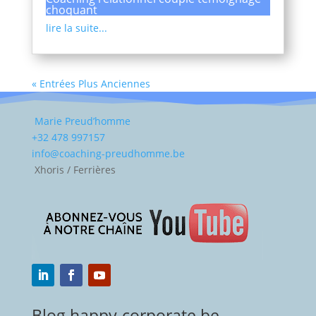
choquant
lire la suite...
« Entrées Plus Anciennes
Marie Preud’homme
+32 478 997157
info@coaching-preudhomme.be
Xhoris / Ferrières
Blog happy-corporate.be