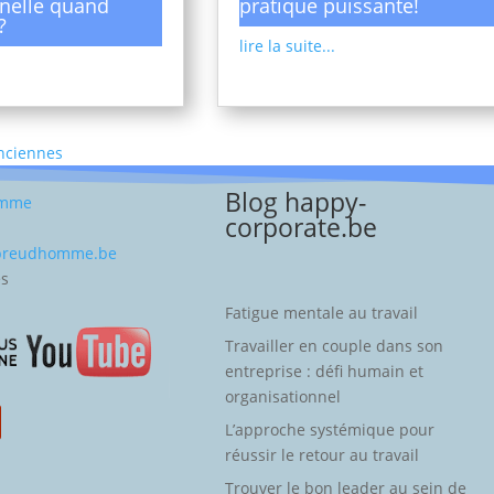
nelle quand
pratique puissante!
?
lire la suite...
Anciennes
Blog happy-
omme
corporate.be
-preudhomme.be
es
Fatigue mentale au travail
Travailler en couple dans son
entreprise : défi humain et
organisationnel
L’approche systémique pour
réussir le retour au travail
Trouver le bon leader au sein de