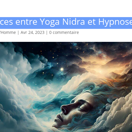
nces entre Yoga Nidra et Hypnos
d'Homme
|
Avr 24, 2023
|
0 commentaire