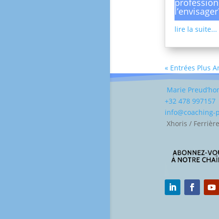
profession
l’envisager
lire la suite...
« Entrées Plus 
Marie Preud’h
+32 478 997157
info@coaching
Xhoris / Ferrièr