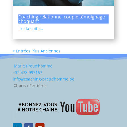
Coaching relationnel couple témoignage
choquant
lire la suite...
« Entrées Plus Anciennes
Marie Preud’homme
+32 478 997157
info@coaching-preudhomme.be
Xhoris / Ferrières