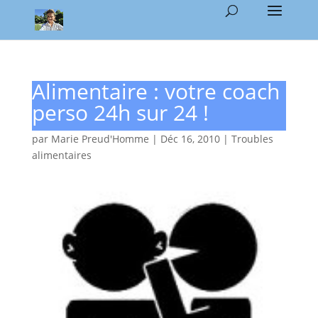
Alimentaire : votre coach
perso 24h sur 24 !
par
Marie Preud'Homme
|
Déc 16, 2010
|
Troubles
alimentaires