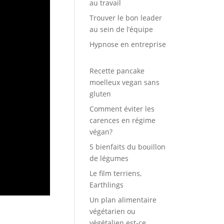
au travail
Trouver le bon leader
au sein de l’équipe
Hypnose en entreprise
Recette pancake
moelleux vegan sans
gluten
Comment éviter les
carences en régime
végan?
5 bienfaits du bouillon
de légumes
Le film terriens,
Earthlings
Un plan alimentaire
végétarien ou
végétalien est-ce