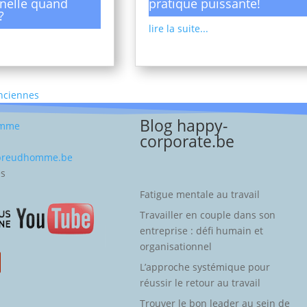
nelle quand
pratique puissante!
?
lire la suite...
Anciennes
Blog happy-
omme
corporate.be
-preudhomme.be
es
Fatigue mentale au travail
Travailler en couple dans son
entreprise : défi humain et
organisationnel
L’approche systémique pour
réussir le retour au travail
Trouver le bon leader au sein de