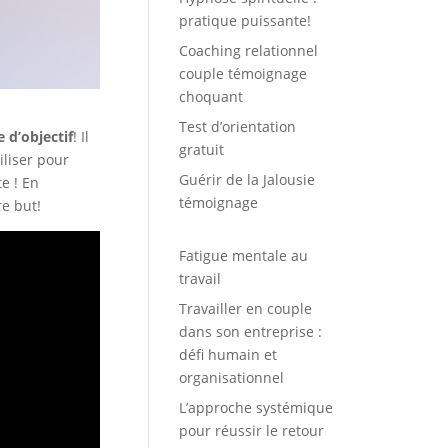
pratique puissante!
Coaching relationnel
couple témoignage
choquant
Test d’orientation
e d’objectif
! Il
gratuit
iliser pour
Guérir de la Jalousie
e ! En
témoignage
e but!
Fatigue mentale au
travail
Travailler en couple
dans son entreprise :
défi humain et
organisationnel
L’approche systémique
pour réussir le retour