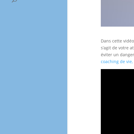
Dans cette vidé
s’agit de votre 
éviter un danger
coaching de vie, 