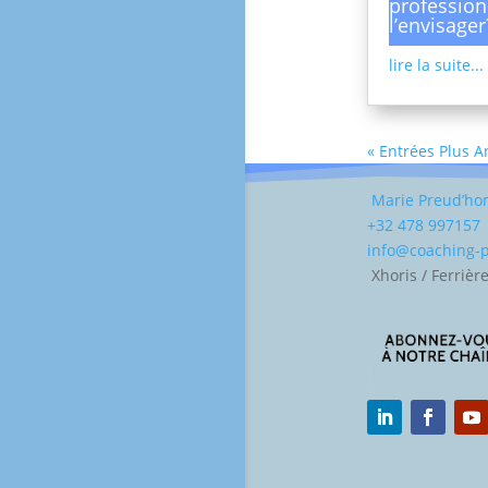
profession
l’envisager
lire la suite...
« Entrées Plus 
Marie Preud’h
+32 478 997157
info@coaching
Xhoris / Ferrièr