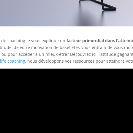
o de coaching je vous explique un
facteur primordial dans l’atteint
attitude, de votre motivation de base! Etes-vous entrain de vous mob
 ou pour accéder à un mieux-être? Découvrez ici, l’attitude gagnant
life coaching
, nous développons vos ressources pour atteindre votr