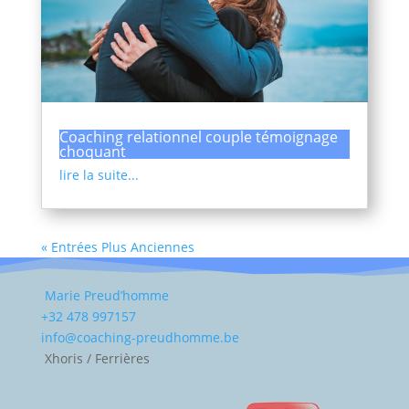
Coaching relationnel couple témoignage
choquant
lire la suite...
« Entrées Plus Anciennes
Marie Preud’homme
+32 478 997157
info@coaching-preudhomme.be
Xhoris / Ferrières