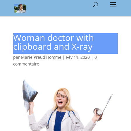
Woman doctor with
clipboard and X-ray
par
Marie Preud'Homme
|
Fév 11, 2020
|
0
commentaire