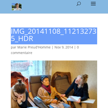
IMG_20141108_11213273
5_HDR
par
Marie Preud'Homme
|
Nov 9, 2014
|
0
commentaire