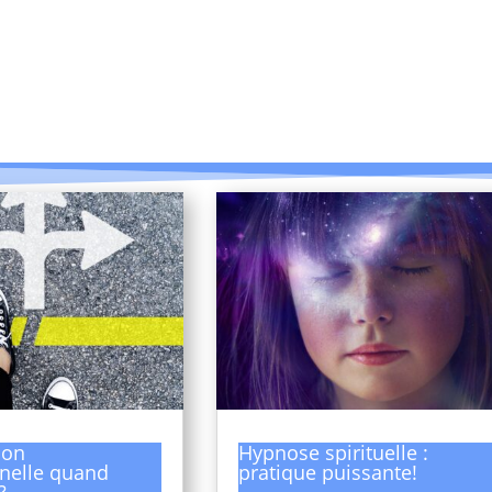
ion
Hypnose spirituelle :
nelle quand
pratique puissante!
?