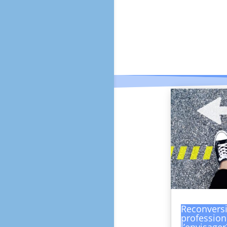
Reconvers
profession
l’envisager