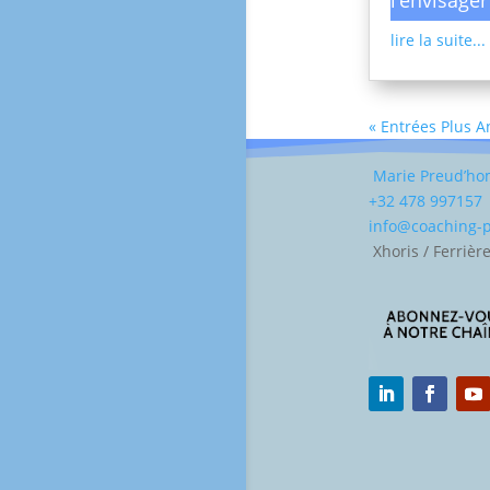
lire la suite...
« Entrées Plus 
Marie Preud’h
+32 478 997157
info@coaching
Xhoris / Ferrièr