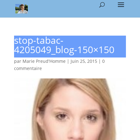
stop-tabac-
4205049_blog-150×150
par
Marie Preud'Homme
|
Juin 25, 2015
|
0
commentaire