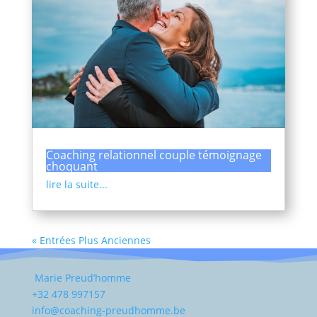
Coaching relationnel couple témoignage
choquant
lire la suite...
« Entrées Plus Anciennes
Marie Preud’homme
+32 478 997157
info@coaching-preudhomme.be