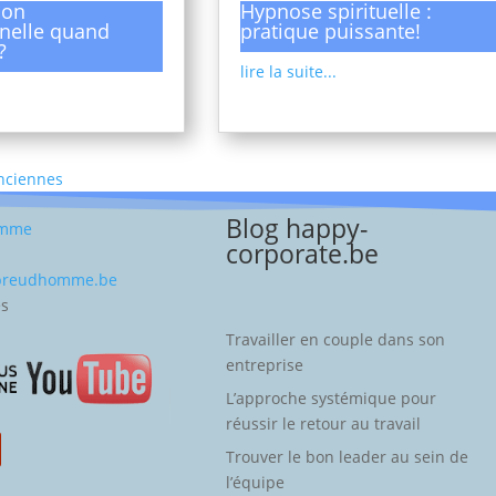
ion
Hypnose spirituelle :
nelle quand
pratique puissante!
?
lire la suite...
Anciennes
Blog happy-
omme
corporate.be
-preudhomme.be
es
Travailler en couple dans son
entreprise
L’approche systémique pour
réussir le retour au travail
Trouver le bon leader au sein de
l’équipe