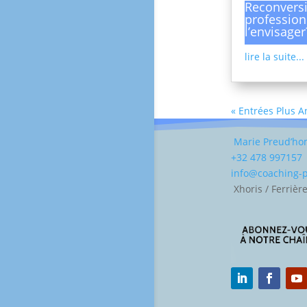
Reconvers
profession
l’envisager
lire la suite...
« Entrées Plus 
Marie Preud’h
+32 478 997157
info@coaching
Xhoris / Ferrièr