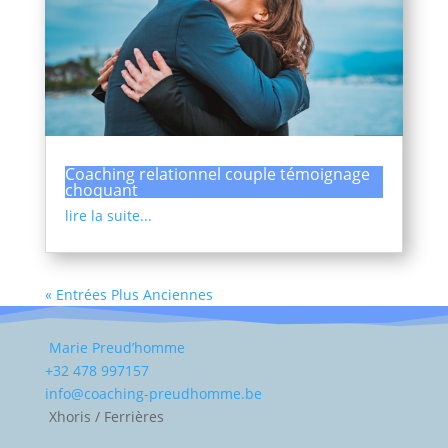
Coaching relationnel couple témoignage
choquant
lire la suite...
« Entrées Plus Anciennes
Marie Preud’homme
+32 478 997157
info@coaching-preudhomme.be
Xhoris / Ferrières