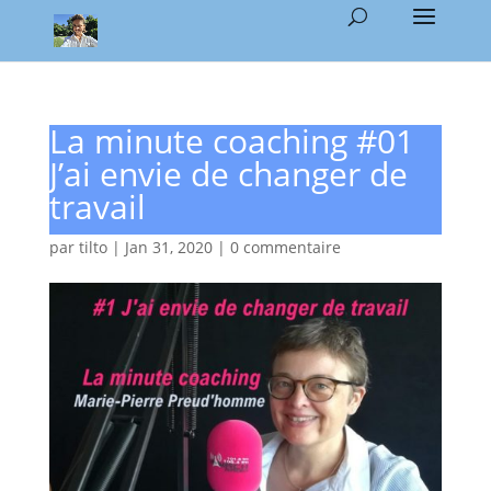
La minute coaching #01
J’ai envie de changer de
travail
par
tilto
|
Jan 31, 2020
|
0 commentaire