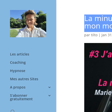
La minut
mon mo
par
tilto
|
Jan 31
Les articles
Coaching
Hypnose
Mes autres Sites
A propos
S’abonner
gratuitement