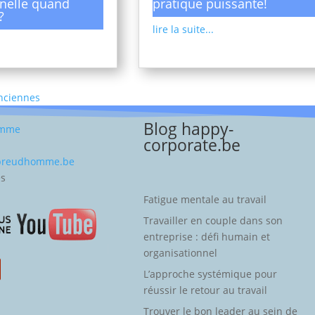
nelle quand
pratique puissante!
?
lire la suite...
Anciennes
Blog happy-
omme
corporate.be
-preudhomme.be
es
Fatigue mentale au travail
Travailler en couple dans son
entreprise : défi humain et
organisationnel
L’approche systémique pour
réussir le retour au travail
Trouver le bon leader au sein de