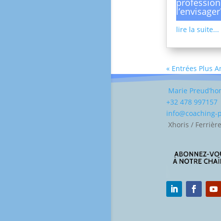
profession
l’envisager
lire la suite...
« Entrées Plus 
Marie Preud’h
+32 478 997157
info@coaching
Xhoris / Ferrièr