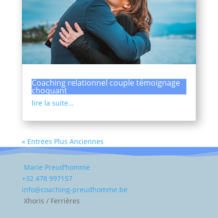
Coaching relationnel couple témoignage
choquant
lire la suite...
« Entrées Plus Anciennes
Marie Preud’homme
+32 478 997157
info@coaching-preudhomme.be
Xhoris / Ferrières