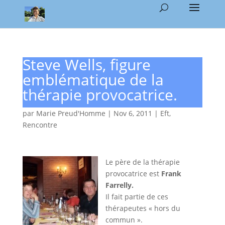
Steve Wells, figure
emblématique de la
thérapie provocatrice.
par
Marie Preud'Homme
|
Nov 6, 2011
|
Eft
,
Rencontre
Le père de la thérapie
provocatrice est
Frank
Farrelly.
Il fait partie de ces
thérapeutes « hors du
commun ».