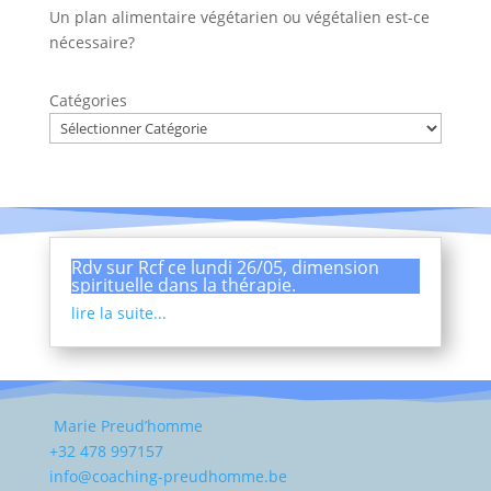
Un plan alimentaire végétarien ou végétalien est-ce
nécessaire?
Catégories
Rdv sur Rcf ce lundi 26/05, dimension
spirituelle dans la thérapie.
lire la suite...
Marie Preud’homme
+32 478 997157
info@coaching-preudhomme.be