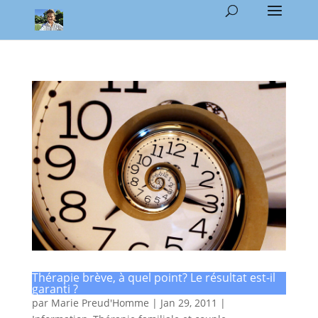
Thérapie brève, à quel point? Le résultat est-il
garanti ?
par
Marie Preud'Homme
|
Jan 29, 2011
|