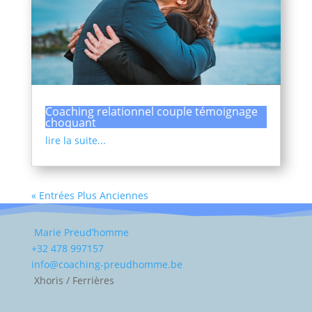
Coaching relationnel couple témoignage
choquant
lire la suite...
« Entrées Plus Anciennes
Marie Preud’homme
+32 478 997157
info@coaching-preudhomme.be
Xhoris / Ferrières