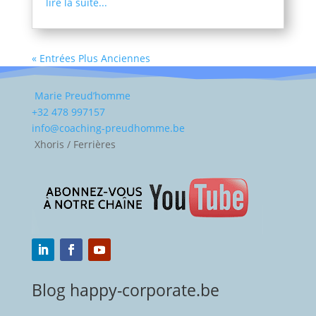
lire la suite...
« Entrées Plus Anciennes
Marie Preud’homme
+32 478 997157
info@coaching-preudhomme.be
Xhoris / Ferrières
Blog happy-corporate.be