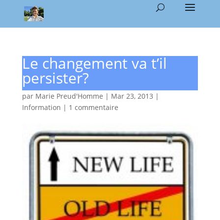
Le changement va t’il
persister?
par
Marie Preud'Homme
|
Mar 23, 2013
|
Information
|
1 commentaire