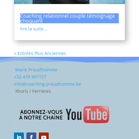
Coaching relationnel couple témoignage
choquant
lire la suite...
« Entrées Plus Anciennes
Marie Preud’homme
+32 478 997157
info@coaching-preudhomme.be
Xhoris / Ferrières