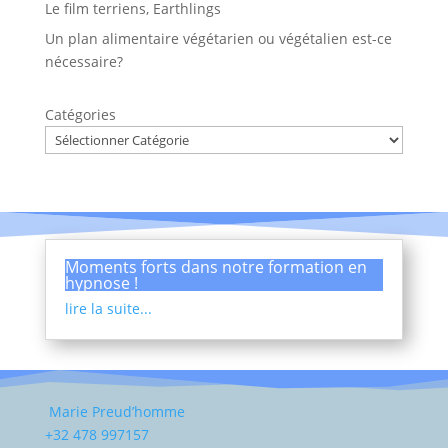
Le film terriens, Earthlings
Un plan alimentaire végétarien ou végétalien est-ce
nécessaire?
Catégories
Moments forts dans notre formation en
hypnose !
lire la suite...
Marie Preud’homme
+32 478 997157