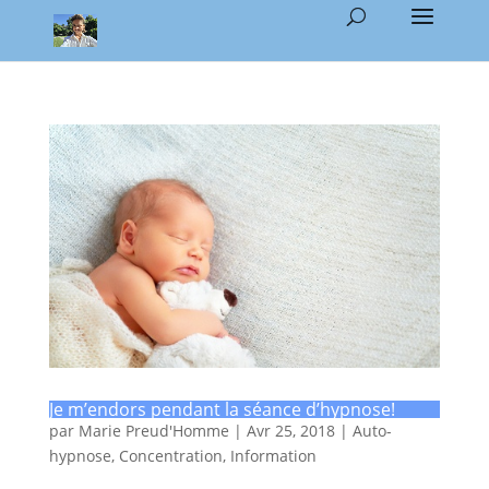
Je m’endors pendant la séance d’hypnose!
par
Marie Preud'Homme
|
Avr 25, 2018
|
Auto-
hypnose
,
Concentration
,
Information