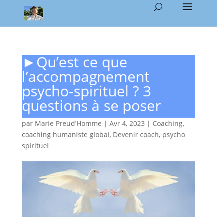
►Qu’est ce que
l’accompagnement
psycho-spirituel ? 3
questions à se poser
par
Marie Preud'Homme
|
Avr 4, 2023
|
Coaching
,
coaching humaniste global
,
Devenir coach
,
psycho
spirituel