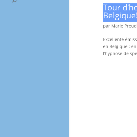
Tour d’ho
Belgique
par
Marie Preu
Excellente émiss
en Belgique : en 
l’hypnose de spec