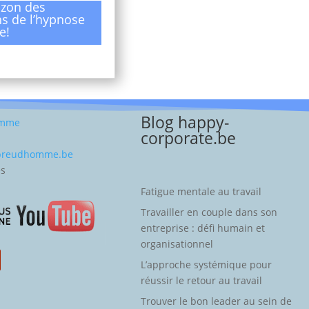
izon des
ns de l’hypnose
e!
Blog happy-
omme
corporate.be
-preudhomme.be
es
Fatigue mentale au travail
Travailler en couple dans son
entreprise : défi humain et
organisationnel
L’approche systémique pour
réussir le retour au travail
Trouver le bon leader au sein de