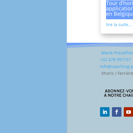
Tour d’hor
applicatio
en Belgiqu
lire la suite...
Marie Preud’h
+32 478 997157
info@coaching
Xhoris / Ferrièr