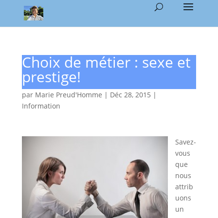
Choix de métier : sexe et
prestige!
par
Marie Preud'Homme
|
Déc 28, 2015
|
Information
Savez-
vous
que
nous
attrib
uons
un