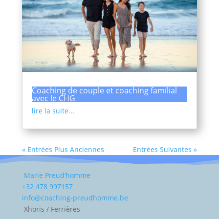
Coaching de couple et coaching familial
avec le CHG
lire la suite...
« Entrées Plus Anciennes
Entrées Suivantes »
Marie Preud’homme
+32 478 997157
info@coaching-preudhomme.be
Xhoris / Ferrières