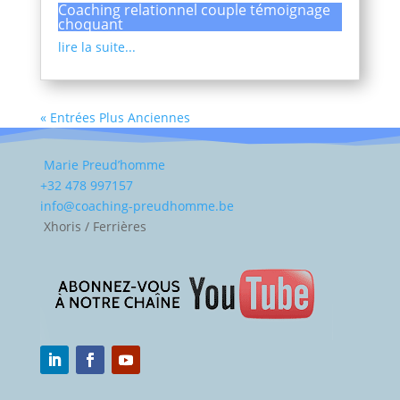
Coaching relationnel couple témoignage
choquant
lire la suite...
« Entrées Plus Anciennes
Marie Preud’homme
+32 478 997157
info@coaching-preudhomme.be
Xhoris / Ferrières