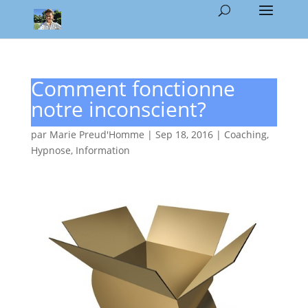
Comment fonctionne
notre inconscient?
par
Marie Preud'Homme
|
Sep 18, 2016
|
Coaching
,
Hypnose
,
Information