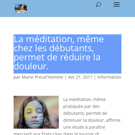
La méditation, même
chez les débutants,
permet de réduire la
douleur.
par
Marie Preud'Homme
|
Avr 21, 2011
|
Information
La méditation, même
pratiquée par des
débutants, permet de
diminuer la douleur, affirme
une étude à paraître
mercredi aux Etats-Unis dans le Journal of