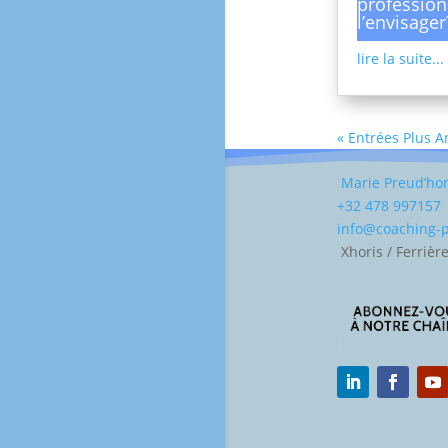
profession
l’envisager
lire la suite...
« Entrées Plus 
Marie Preud’h
+32 478 997157
info@coaching
Xhoris / Ferrièr