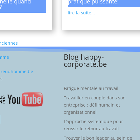
nelle quand
pratique puissante!
?
lire la suite...
Anciennes
Blog happy-
omme
corporate.be
-preudhomme.be
es
Fatigue mentale au travail
Travailler en couple dans son
entreprise : défi humain et
organisationnel
L’approche systémique pour
réussir le retour au travail
Trouver le bon leader au sein de