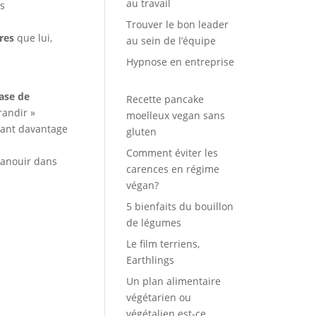
au travail
ts
Trouver le bon leader
res
que lui,
au sein de l’équipe
Hypnose en entreprise
hase de
Recette pancake
randir »
moelleux vegan sans
enant davantage
gluten
Comment éviter les
épanouir dans
carences en régime
végan?
5 bienfaits du bouillon
de légumes
Le film terriens,
Earthlings
Un plan alimentaire
végétarien ou
végétalien est-ce