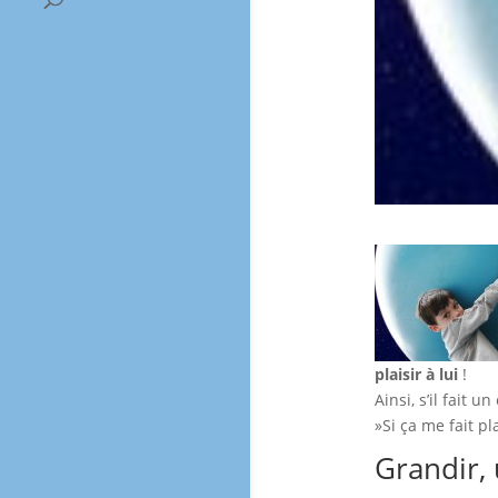
plaisir à lui
!
Ainsi, s’il fait 
»Si ça me fait pl
Grandir, 