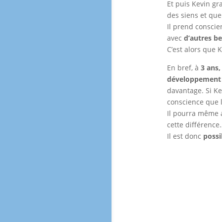
Et puis Kevin gr
des siens et que
Il prend consci
avec
d’autres be
C’est alors que K
En bref, à
3 ans,
développement
davantage. Si Ke
conscience que l
Il pourra même a
cette différence
Il est donc
possi