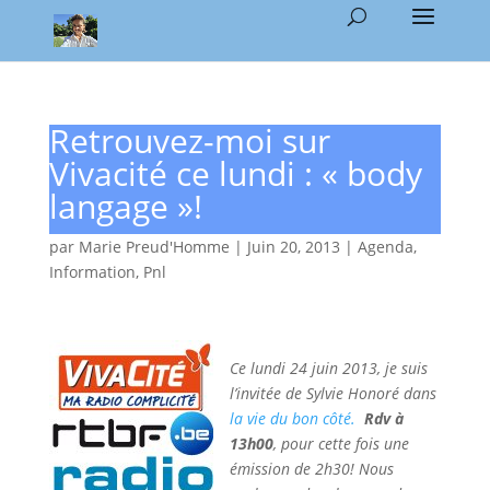
Retrouvez-moi sur
Vivacité ce lundi : « body
langage »!
par
Marie Preud'Homme
|
Juin 20, 2013
|
Agenda
,
Information
,
Pnl
Ce lundi 24 juin 2013, je suis
l’invitée de Sylvie Honoré dans
la vie du bon côté.
Rdv à
13h00
, pour cette fois une
émission de 2h30! Nous