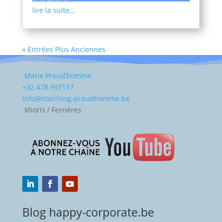
lire la suite...
« Entrées Plus Anciennes
Marie Preud’homme
+32 478 997157
info@coaching-preudhomme.be
Xhoris / Ferrières
Blog happy-corporate.be