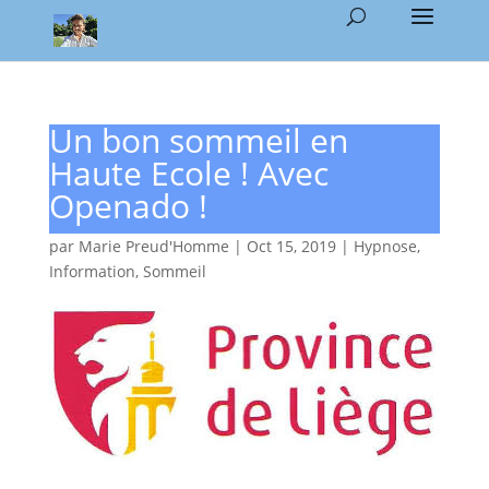
Un bon sommeil en
Haute Ecole ! Avec
Openado !
par
Marie Preud'Homme
|
Oct 15, 2019
|
Hypnose
,
Information
,
Sommeil