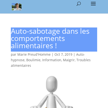
Auto-sabotage dans les
comportements
alimentaires !
par
Marie Preud'Homme
|
Oct 7, 2019
|
Auto-
hypnose
,
Boulimie
,
Information
,
Maigrir
,
Troubles
alimentaires