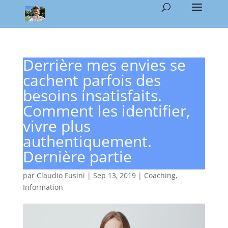
Derrière mes envies se
cachent parfois des
besoins insatisfaits.
Comment les identifier,
vivre plus
authentiquement.
Dernière partie
par
Claudio Fusini
|
Sep 13, 2019
|
Coaching
,
Information