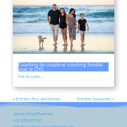
Coaching de couple et coaching familial
avec le CHG
lire la suite...
« Entrées Plus Anciennes
Entrées Suivantes »
Marie Preud’homme
+32 478 997157
info@coaching-preudhomme.be