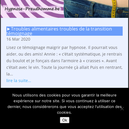
►Troubles alimentaires troubles de la transition
témoignage
16 Mar 2020
Lisez ce témoignage maigrir par hypnose. Il pourrait vous
aider, ou des amis! Annie : « c’était systématique, je rentrais
du boulot et je fonçais dans l’armoire à « crasses ». Avant
c’était avec le vin. Toute la journée çà allait Puis en rentrant,
la…
lire la suite…
Nous utilisons des cookies pour vous garantir la meilleure
expérience sur notre site. Si vous continuez à utiliser ce
dernier, nous considérerons que vous acceptez l'utilisation des
cookies.
Ok