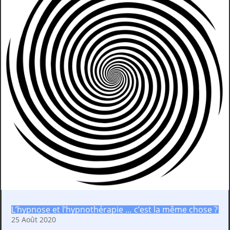
L’hypnose et l’hypnothérapie … c’est la même chose ?
25 Août 2020