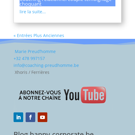
choquant
lire la suite...
« Entrées Plus Anciennes
Marie Preud’homme
+32 478 997157
info@coaching-preudhomme.be
Xhoris / Ferrières
Blog happy-corporate.be