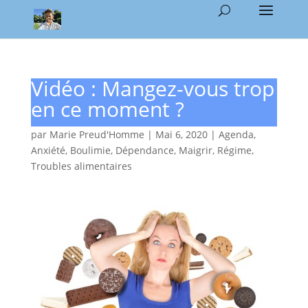
Vidéo : Mangez-vous trop
en ce moment ?
par
Marie Preud'Homme
|
Mai 6, 2020
|
Agenda
,
Anxiété
,
Boulimie
,
Dépendance
,
Maigrir
,
Régime
,
Troubles alimentaires