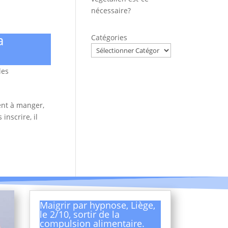
nécessaire?
a
Catégories
les
ent à manger,
inscrire, il
Maigrir par hypnose, Liège,
le 2/10, sortir de la
compulsion alimentaire.