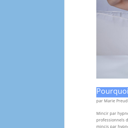
Pourquoi
par
Marie Preu
Mincir par hypno
professionnels d
mincis par hypno