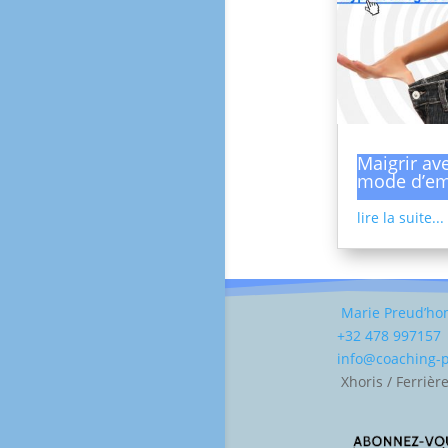
Maigrir ave
mode d’em
lire la suite...
Marie Preud’h
+32 478 997157
info@coaching
Xhoris / Ferrièr