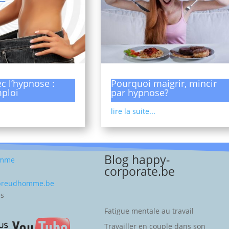
c l’hypnose :
Pourquoi maigrir, mincir
ploi
par hypnose?
lire la suite...
Blog happy-
omme
corporate.be
-preudhomme.be
es
Fatigue mentale au travail
Travailler en couple dans son