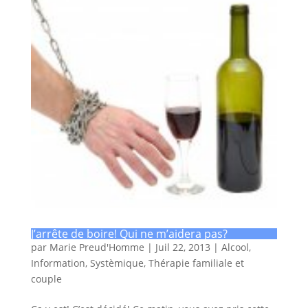
J’arrête de boire! Qui ne m’aidera pas?
par
Marie Preud'Homme
|
Juil 22, 2013
|
Alcool
,
Information
,
Systèmique
,
Thérapie familiale et
couple