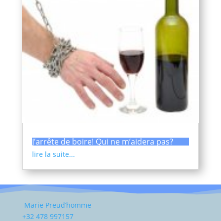
J’arrête de boire! Qui ne m’aidera pas?
lire la suite...
Marie Preud’homme
+32 478 997157