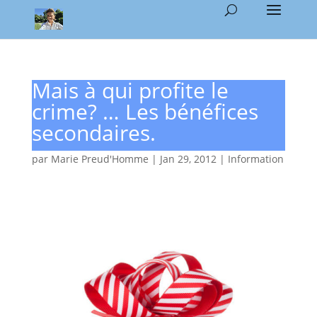
Mais à qui profite le
crime? … Les bénéfices
secondaires.
par
Marie Preud'Homme
|
Jan 29, 2012
|
Information