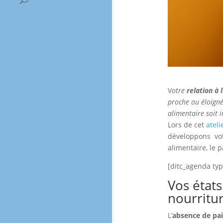
V
otre
relation à 
proche ou éloigné
alimentaire soit i
Lors de cet
ateli
développons votr
alimentaire, le pa
[ditc_agenda typ
Vos états
nourritur
L’
absence de pai