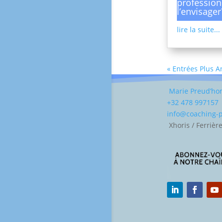
profession
l’envisager
lire la suite...
« Entrées Plus 
Marie Preud’h
+32 478 997157
info@coaching
Xhoris / Ferrièr