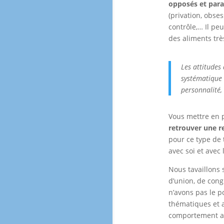
opposés et par
(privation, obses
contrôle,… Il pe
des aliments trè
Les attitudes 
systématique 
personnalité,
Vous mettre en 
retrouver une re
pour ce type de t
avec soi et avec
Nous tavaillons 
d’union, de congr
n’avons pas le p
thématiques et a
comportement ali