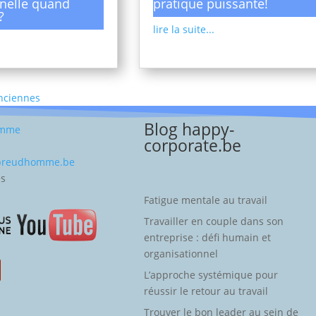
nelle quand
pratique puissante!
?
lire la suite...
Anciennes
Blog happy-
omme
corporate.be
-preudhomme.be
es
Fatigue mentale au travail
Travailler en couple dans son
entreprise : défi humain et
organisationnel
L’approche systémique pour
réussir le retour au travail
Trouver le bon leader au sein de