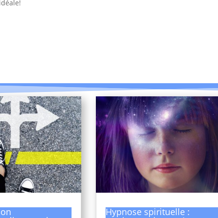
idéale!
ion
Hypnose spirituelle :