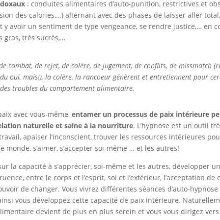
adoxaux
: conduites alimentaires d’auto-punition, restrictives et ob
sion des calories,…) alternant avec des phases de laisser aller total
ut y avoir un sentiment de type vengeance, se rendre justice,… en
s gras, très sucrés,…
de combat, de rejet, de colère, de jugement, de conflits, de missmatch (r
du oui, mais!), la colère, la rancoeur génèrent et entretiennent pour cer
 des troubles du comportement alimentaire.
paix avec vous-même,
entamer un processus de paix intérieure p
lation naturelle et saine à la nourriture
. L’hypnose est un outil tr
ravail, apaiser l’inconscient, trouver les ressources intérieures pour
 le monde, s’aimer, s’accepter soi-même … et les autres!
sur la capacité à s’apprécier, soi-même et les autres, développer u
uence, entre le corps et l’esprit, soi et l’extérieur, l’acceptation de
ouvoir de changer. Vous vivrez différentes séances d’auto-hypnose 
insi vous développez cette capacité de paix intérieure. Naturellem
mentaire devient de plus en plus serein et vous vous dirigez vers 