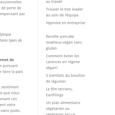
au travail
sessionnelles
, de perte de
Trouver le bon leader
 compensant par
au sein de l’équipe
Hypnose en entreprise
éplique
Recette pancake
tains types de
moelleux vegan sans
gluten
Comment éviter les
ermet de
carences en régime
ès puissant
végan?
 faire la paix
5 bienfaits du bouillon
de légumes
n sentiment
Le film terriens,
 ce que nous
Earthlings
visant ces
Un plan alimentaire
ent votre
végétarien ou
votre poids,
végétalien est-ce