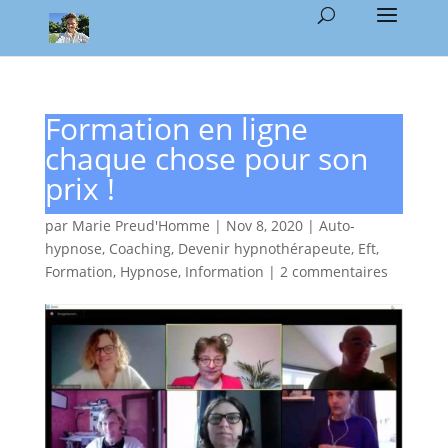
Formation en ligne
chaque chose pour son
prix !
par
Marie Preud'Homme
|
Nov 8, 2020
|
Auto-
hypnose
,
Coaching
,
Devenir hypnothérapeute
,
Eft
,
Formation
,
Hypnose
,
Information
|
2 commentaires