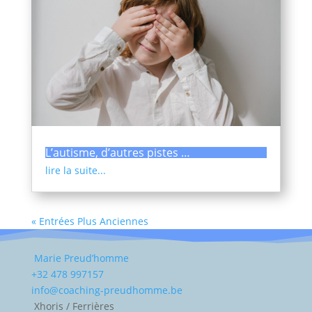
L’autisme, d’autres pistes …
lire la suite...
« Entrées Plus Anciennes
Marie Preud’homme
+32 478 997157
info@coaching-preudhomme.be
Xhoris / Ferrières